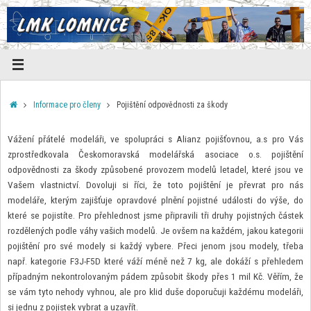
Skip
to
content
Home
Informace pro členy
Pojištění odpovědnosti za škody
Vážení přátelé modeláři, ve spolupráci s Alianz pojišťovnou, a.s pro Vás
zprostředkovala Českomoravská modelářská asociace o.s. pojištění
odpovědnosti za škody způsobené provozem modelů letadel, které jsou ve
Vašem vlastnictví. Dovoluji si říci, že toto pojištění je převrat pro nás
modeláře, kterým zajišťuje opravdové plnění pojistné události do výše, do
které se pojistíte. Pro přehlednost jsme připravili tři druhy pojistných částek
rozdělených podle váhy vašich modelů. Je ovšem na každém, jakou kategorii
pojištění pro své modely si každý vybere. Přeci jenom jsou modely, třeba
např. kategorie F3J-F5D které váží méně než 7 kg, ale dokáží s přehledem
případným nekontrolovaným pádem způsobit škody přes 1 mil Kč. Věřím, že
se vám tyto nehody vyhnou, ale pro klid duše doporučuji každému modeláři,
si jednu z pojistek vybrat a uzavřít.