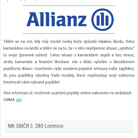
Těším se na vizi, kdy můj model nedej bože způsobí nějakou škodu, třeba
kamarádovi na letišti a těším se na to, že i v této nepříjemné situaci „vytáhnu“
to svoje (povinné ručení). Celou situaci s kamarádem sepíši a bez stresu,
ztráty kamaráda a finanční likvidace vše v klidu vyřeším s likvidátorem
pojišťovny Alianz. Uzavřením výše uvedené pojistné smlouvy máte zajištěno,
že jsou pojištěny všechny Vaše modely, které nepřevyšují svojí vzletovou
hmotností vámi vybrané pojištění.
Více informací vč. možnosti uzavření pojistky online naleznete na stránkách
CMMA
zde
.
MK SMČR č. 280 Lomnice