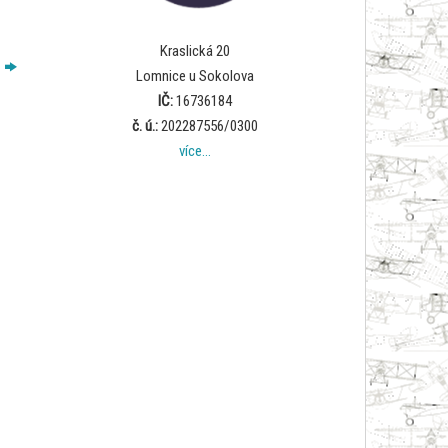
Kraslická 20
Lomnice u Sokolova
IČ:
16736184
č. ú.:
202287556/0300
více…