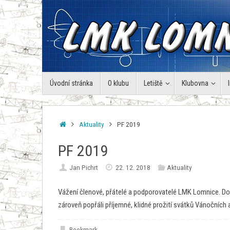
Skip
to
content
Skip
Úvodní stránka
O klubu
Letiště
Klubovna
to
content
Home
Aktuality
PF 2019
PF 2019
Jan Pichrt
22. 12. 2018
Aktuality
Vážení členové, přátelé a podporovatelé LMK Lomnice. D
zároveň popřáli příjemné, klidné prožití svátků Vánočních 
Bookmark
.