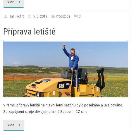
více…
Jan Pichrt
5. 5. 2019
Propozice
0
Příprava letiště
V rámci přípravy letiště na hlavní letní sezónu bylo posekáno a uválcováno.
Za zapůjčení stroje děkujeme firmě Zeppelin CZ s.r.o.
více…