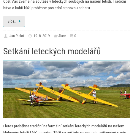
Opět Vás zveme na soutěže v leteckých soubojích na našem letišti. Tradiční
bitva o kobří kůži proběhne poslední srpnovou sobotu.
více…
Jan Pichrt
19. 8. 2019
Akce
0
Setkání leteckých modelářů
I letos proběhne tradiční neformální setkání leteckých modelářů na našem
klubovém letišti LMK Lomnice. Těšit se můžete na opravdu výjimečné stroje,