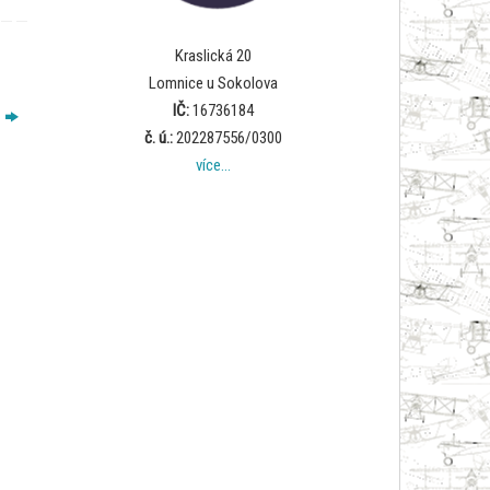
Kraslická 20
Lomnice u Sokolova
IČ:
16736184
č. ú.:
202287556/0300
více…