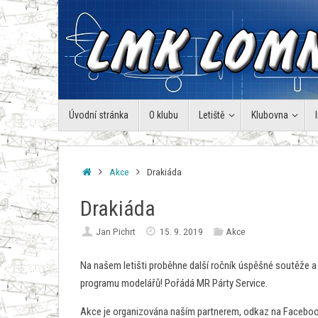
Skip
to
content
Skip
Úvodní stránka
O klubu
Letiště
Klubovna
to
content
Home
Akce
Drakiáda
Drakiáda
Jan Pichrt
15. 9. 2019
Akce
Na našem letišti proběhne další ročník úspěšné soutěže a
programu modelářů! Pořádá MR Párty Service.
Akce je organizována naším partnerem, odkaz na Facebo